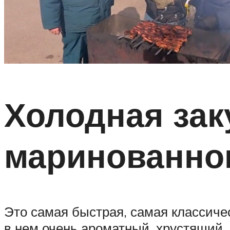
Холодная зак
маринованног
Это самая быстрая, самая классичес
в нем очень ароматный, хрустящий, 