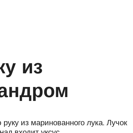
ку из
иандром
 руку из маринованного лука. Лучок
над входит уксус.