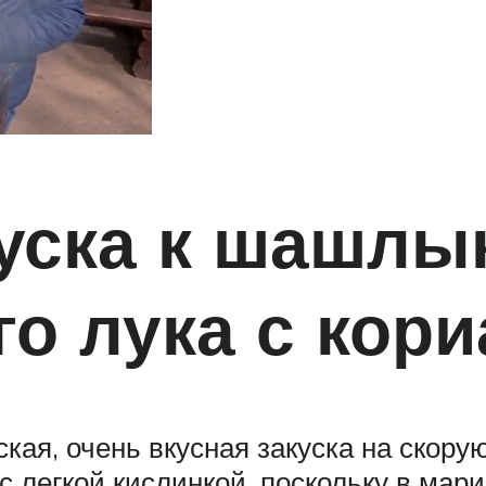
уска к шашлы
о лука с кор
кая, очень вкусная закуска на скорую
с легкой кислинкой, поскольку в мари