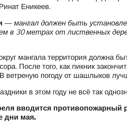
Ринат Еникеев.
и
—
мангал должен быть установлен
чем в 30 метрах от лиственных дере
вокруг мангала территория должна бы
ора. После того, как пикник закончи
 В ветреную погоду от шашлыков лучш
дники в этом году не всё так однозн
преля вводится противопожарный 
 дни мая.