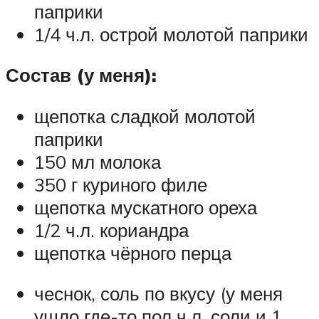
паприки
1/4 ч.л. острой молотой паприки
Состав (у меня):
щепотка сладкой молотой
паприки
150 мл молока
350 г куриного филе
щепотка мускатного ореха
1/2 ч.л. кориандра
щепотка чёрного перца
чеснок, соль по вкусу (у меня
ушло где-то пол ч.л. соли и 1