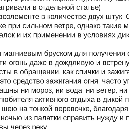
атривали в отдельной статье).
езоэлементе в количестве двух штук.
е при сильном ветре, однако такие м
алок и их применении в условиях д
 магниевым бруском для получения 
сти огонь даже в дождливую и ветрен
осты в обращении, как спички и зажи
это средство зажигания огня, часто 
рашны ни мороз, ни вода, ни ветер, н
юбителя активного отдыха в дикой п
шею на тонкой веревочке, благодаря
 ночью из палатки справить нужду и 
вы через реку.