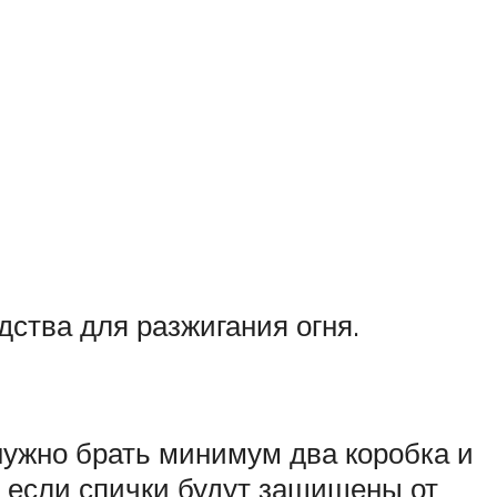
ства для разжигания огня.
нужно брать минимум два коробка и
е, если спички будут защищены от