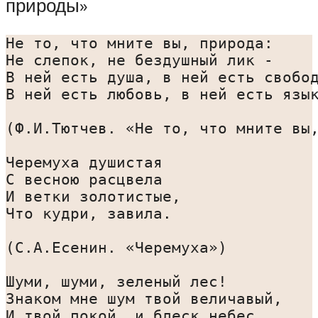
природы»
Не то, что мните вы, природа:

Не слепок, не бездушный лик -

В ней есть душа, в ней есть свобод
В ней есть любовь, в ней есть язык
(Ф.И.Тютчев. «Не то, что мните вы,
Черемуха душистая

С весною расцвела

И ветки золотистые,

Что кудри, завила.

(С.А.Есенин. «Черемуха»)

Шуми, шуми, зеленый лес!

Знаком мне шум твой величавый,

И твой покой, и блеск небес
