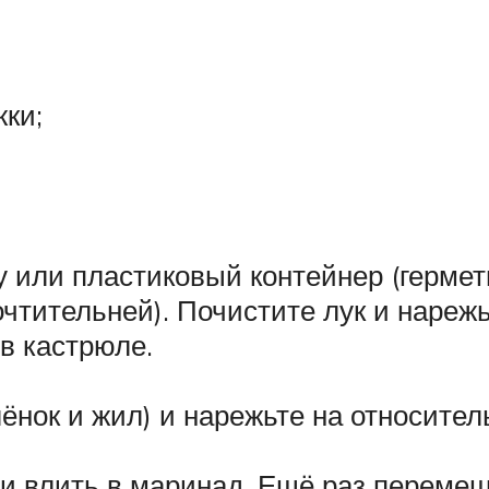
жки;
у или пластиковый контейнер (герме
очтительней). Почистите лук и нареж
в кастрюле.
лёнок и жил) и нарежьте на относител
 и влить в маринад. Ещё раз перемеш