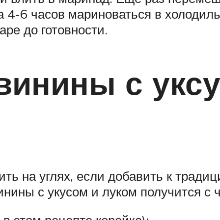
а 4-6 часов мариноваться в холодиль
ре до готовности.
инины с уксу
ить на углях, если добавить к тради
ины с укусом и луком получится с ч
в этом рецепте корейка);