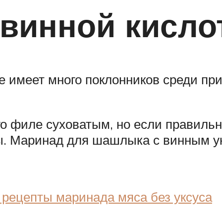
 винной кисло
ое имеет много поклонников среди п
о филе суховатым, но если правильно
. Маринад для шашлыка с винным укс