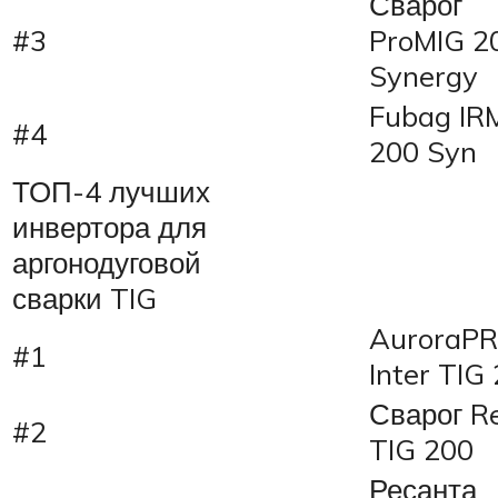
Сварог
#3
ProMIG 2
Synergy
Fubag IR
#4
200 Syn
ТОП-4 лучших
инвертора для
аргонодуговой
сварки TIG
AuroraP
#1
Inter TIG
Сварог R
#2
TIG 200
Ресанта