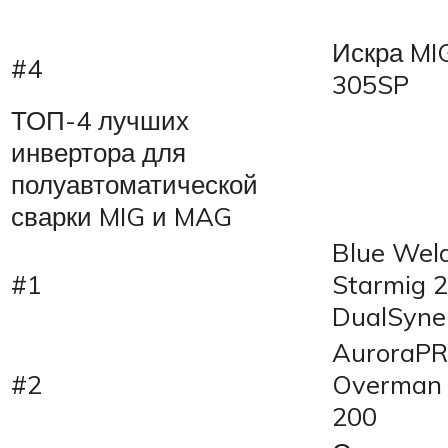
Искра MI
#4
305SP
ТОП-4 лучших
инвертора для
полуавтоматической
сварки MIG и MAG
Blue Wel
#1
Starmig 
DualSyne
AuroraP
#2
Overman
200