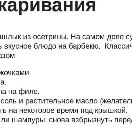
жаривания
ашлык из осетрины. На самом деле с
ь вкусное блюдо на барбекю. Класс
азом:
ужочками.
а.
на на филе.
соль и растительное масло (желател
ь на некоторое время под крышкой.
или шампуры, снова взбрызнуть пере