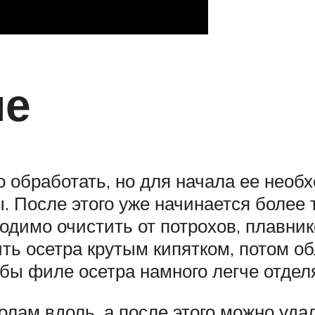
ие
 обработать, но для начала ее необ
. После этого уже начинается более
ходимо очистить от потрохов, плавни
ть осетра крутым кипятком, потом об
обы филе осетра намного легче отделя
олам вдоль, а после этого можно уда