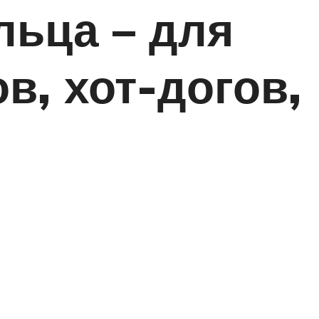
ьца – для
, хот-догов,