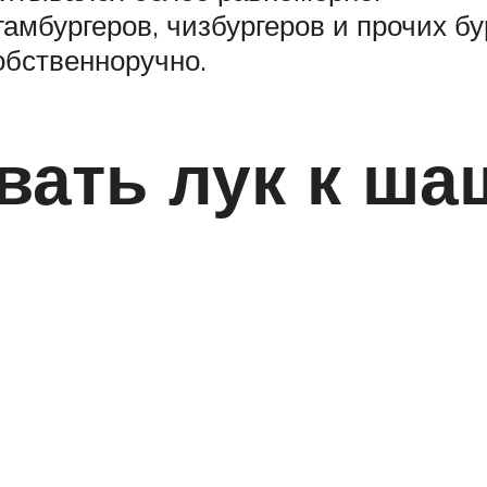
 гамбургеров, чизбургеров и прочих 
обственноручно.
вать лук к ша