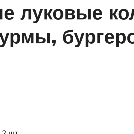
е луковые кол
рмы, бургеров
 2 шт.;