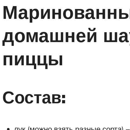
Маринованны
домашней шау
пиццы
Состав:
лук (можно взять разные сорта) –